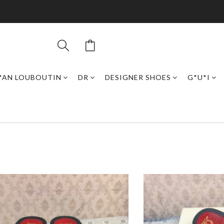
*AN LOUBOUTIN
DR
DESIGNER SHOES
G*U*I