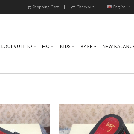
Shopping Cart
Checkout
English
LOUI VUITTO
MQ
KIDS
BAPE
NEW BALANC