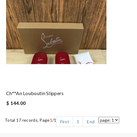
Ch**an Louboutin Slippers
$ 144.00
Total 17 records, Page
1
/1
First
1
End