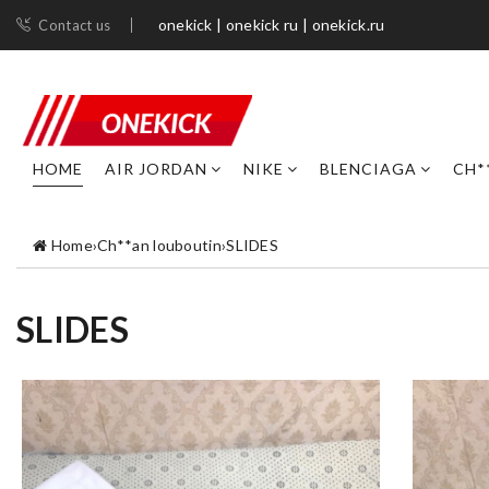
onekick | onekick ru | onekick.ru
Contact us
HOME
AIR JORDAN
NIKE
BLENCIAGA
CH*
Home
›
Ch**an louboutin
›
SLIDES
SLIDES